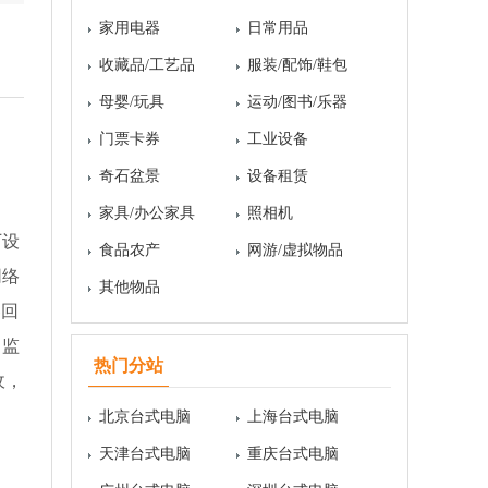
家用电器
日常用品
收藏品/工艺品
服装/配饰/鞋包
母婴/玩具
运动/图书/乐器
门票卡券
工业设备
奇石盆景
设备租赁
家具/办公家具
照相机
厂设
食品农产
网游/虚拟物品
网络
其他物品
器回
，监
热门分站
收，
北京台式电脑
上海台式电脑
天津台式电脑
重庆台式电脑