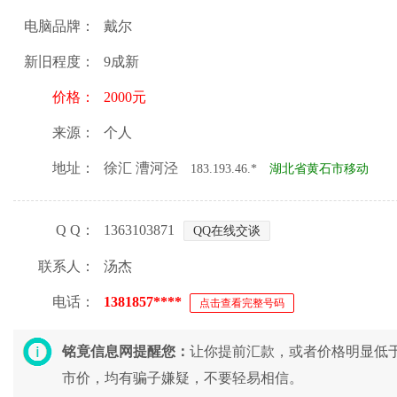
电脑品牌：
戴尔
新旧程度：
9成新
价格：
2000元
来源：
个人
地址：
徐汇 漕河泾
183.193.46.*
湖北省黄石市移动
Q Q：
1363103871
QQ在线交谈
联系人：
汤杰
电话：
1381857****
点击查看完整号码
铭竟信息网提醒您：
让你提前汇款，或者价格明显低
市价，均有骗子嫌疑，不要轻易相信。