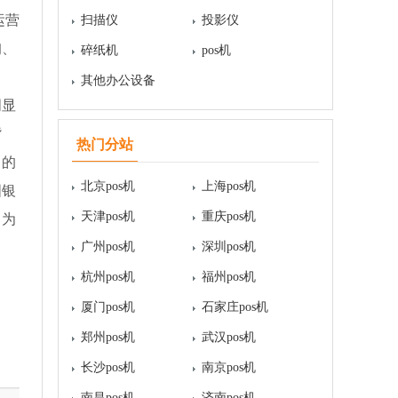
运营
扫描仪
投影仪
询、
碎纸机
pos机
。
其他办公设备
明显
背
热门分站
名的
北京pos机
上海pos机
国银
天津pos机
重庆pos机
力为
广州pos机
深圳pos机
杭州pos机
福州pos机
厦门pos机
石家庄pos机
郑州pos机
武汉pos机
长沙pos机
南京pos机
南昌pos机
济南pos机