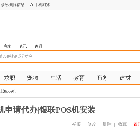
修改/删除信息
手机浏览
商家
资讯
商品
求职
宠物
生活
教育
商务
建材
上海pos机
机申请代办|银联POS机安装
举报
|
修改
|
删除
|
收藏
|
置