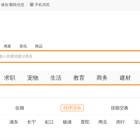
修改/删除信息
手机浏览
商家
资讯
商品
求职
宠物
生活
教育
商务
建材
征婚
结伴活动
技能交换
汇
浦东
长宁
虹口
杨浦
普陀
闸北
闵行
宝