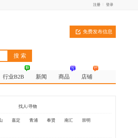
注册
登录
免费发布信息
行业B2B
新闻
商品
店铺
找人/寻物
山
嘉定
青浦
奉贤
南汇
崇明