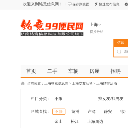
欢迎来到铭竟信息网！
保存到桌面
快速发布信息
上海
切换分站
信息
首页
二手
车辆
房屋
招聘
当前位置：
上海铭竟信息网
>
上海交友活动
>
上海结伴活动
栏目分类：
不限
找女友/找男友
区域查找：
不限
黄浦
卢湾
静安
徐
金山
松江
上海周边