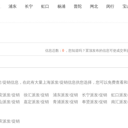
汇
浦东
长宁
虹口
杨浦
普陀
闸北
闵行
宝
信息总数：
0
，您知道吗？置顶发布的信息可使成交率提
发/促销信息，在此有大量上海派发/促销信息供您选择，您可以免费查看和
安派发/促销
徐汇派发/促销
浦东派发/促销
长宁派发/促销
虹口派发
山派发/促销
嘉定派发/促销
青浦派发/促销
奉贤派发/促销
南汇派发
庆派发/促销