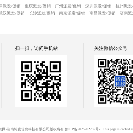
津派发/促销
重庆派发/促销
广州派发/促销
深圳派发/促销
杭州派发
武汉派发/促销
长沙派发/促销
南京派发/促销
南昌派发/促销
济南派
扫一扫，访问手机站
关注微信公众号
 铭竟信息网-济南铭竟信息科技有限公司版权所有
鲁ICP备2025202282号-1
This page is cached 