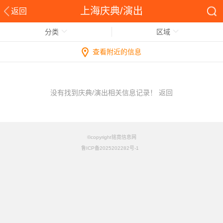
上海庆典/演出
返回
分类
区域
查看附近的信息
没有找到庆典/演出相关信息记录！
返回
©copyright铭竟信息网
鲁ICP备2025202282号-1